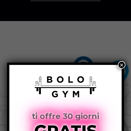
×
ti offre 30 giorni
GRATIS