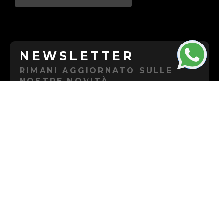
NEWSLETTER
RIMANI AGGIORNATO SULLE
NOSTRE NOVITÀ
Iscrivendoti alla newsletter riceverai sconti e
promozioni esclusive.
ISCRIVITI
LAVORA CON NOI
ENTRA A FAR PARTE DELLO
STAFF DI PALESTRA BOLOGYM